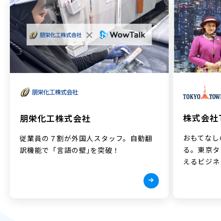
株式会社T
朋栄化工株式会社
おもてなし
従業員の７割が外国人スタッフ。自動翻
る。東京タ
訳機能で「言語の壁｣を突破！
えるビジネ