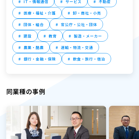
IT・情報通信
サービス
不動産
医療・福祉・介護
卸・商社・小売
団体・組合
官公庁・公社・団体
建設
教育
製造・メーカー
農業・酪農
運輸・物流・交通
銀行・金融・保険
飲食・旅行・宿泊
同業種の事例