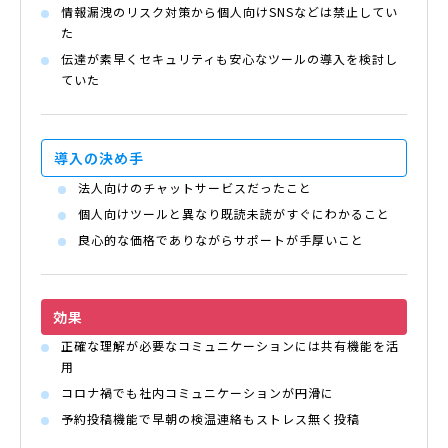
情報漏洩のリスク対策から個人向けSNSなどは禁止してい
た
伝達が素早くセキュリティも安心なツールの導入を検討し
ていた
導入の
決め手
法人向けのチャットサービスだったこと
個人向けツールと異なり既読未読がすぐにわかること
良心的な価格でありながらサポートが手厚いこと
効果
正確な理解が必要なコミュニケーションには共有機能を活
用
コロナ禍でも社内コミュニケーションが円滑に
予約投稿機能で早朝の検温連絡もストレス無く投稿