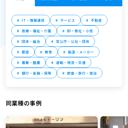
IT・情報通信
サービス
不動産
医療・福祉・介護
卸・商社・小売
団体・組合
官公庁・公社・団体
建設
教育
製造・メーカー
農業・酪農
運輸・物流・交通
銀行・金融・保険
飲食・旅行・宿泊
同業種の事例