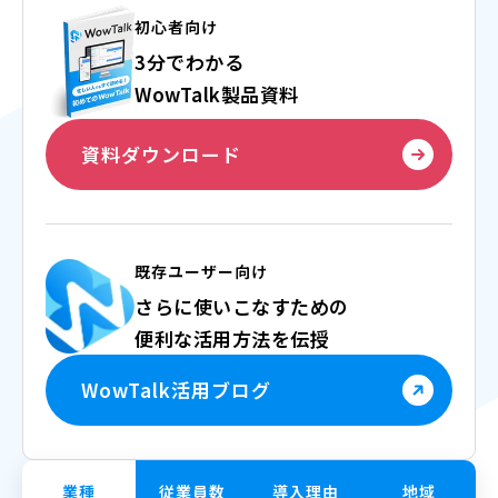
初心者向け
3分でわかる
WowTalk製品資料
資料ダウンロード
既存ユーザー向け
さらに使いこなすための
便利な活用方法を伝授
WowTalk活用ブログ
業種
従業員数
導入理由
地域