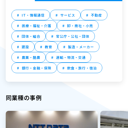
IT・情報通信
サービス
不動産
医療・福祉・介護
卸・商社・小売
団体・組合
官公庁・公社・団体
建設
教育
製造・メーカー
農業・酪農
運輸・物流・交通
銀行・金融・保険
飲食・旅行・宿泊
同業種の事例