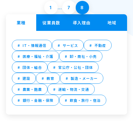
1
…
7
8
業種
従業員数
導入理由
地域
IT・情報通信
サービス
不動産
医療・福祉・介護
卸・商社・小売
団体・組合
官公庁・公社・団体
建設
教育
製造・メーカー
農業・酪農
運輸・物流・交通
銀行・金融・保険
飲食・旅行・宿泊